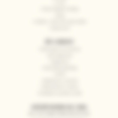
O nás
Často kladené otázky
Blog
Pošlete s námi víno jako dárek
Impressum
VŠE O NÁKUPU
Odstoupení od smlouvy
Jak nakupovat
Registrace
Obchodní podmínky
GDPR
Reklamace a vrácení
Velkoobchod / Gastro
Dodávky na jachty a lodě
ZASÍLÁNÍ NOVINEK NA E-MAIL
AKCE, SLEVY A NOVINKY PŘEDNOSTNĚ NA VÁŠ E-MAIL