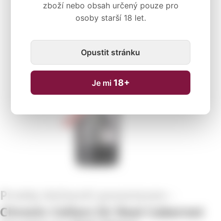
zboží nebo obsah určený pouze pro
osoby starší 18 let.
Dočasně nedostupné
Opustit stránku
18+
Je mi
Chronic Cellars Sir Real Cabernet