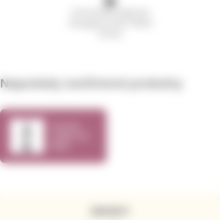
Cannonball Cabernet
Sauvignon 2019 750ml
570 Kč
Naposledy navštívené produkty
Chronic
Cellars Sir
Real
Cabernet
Sauvignon
2018 750ml
KONTAKTY