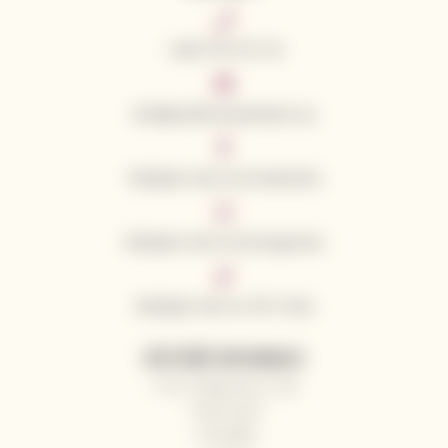
+420 776 773 713
info@californianwines.eu
Sledujte nás na Facebooku
Sledujte nás na Instagramu
Sledujte nás na Tik Toku
UŽITEČNÉ INFORMACE
Proč nakupovat u nás
Naši vinaři
Kontakty