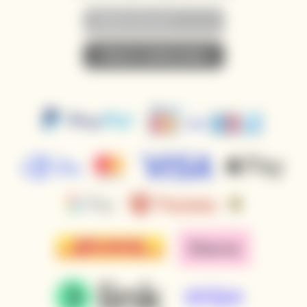
• PŘIHLÁSIT K ODBĚRU NOVINEK •