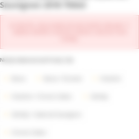
Sauvignon 2018 750ml
Je nám líto, ale produkt již není možné zakoupit. V
nabídce daného vinařství můžete zobrazit nové
ročníky.
Nicely balanced and fruity Cab
Barva
Barva
Červené
Vinařství
Vinařství
Chronic Cellars
Odrůdy
Odrůdy
Cabernet Sauvignon
Chronic Cellars