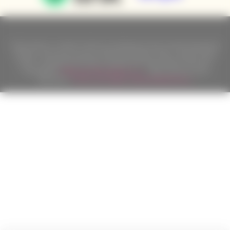
Podle zákona o evidenci tržeb je prodávající povinen vystavit kupujícímu
účtenku. Zároveň je povinen zaevidovat přijatou tržbu u správce daně
online; v případě technického výpadku pak nejpozději do 48 hodin.
Copyright ©
Californian Wines Export s.r.o.
2026. Všechna práva
vyhrazena.
Tvorba a pronájem eshopů
BINARGON.cz