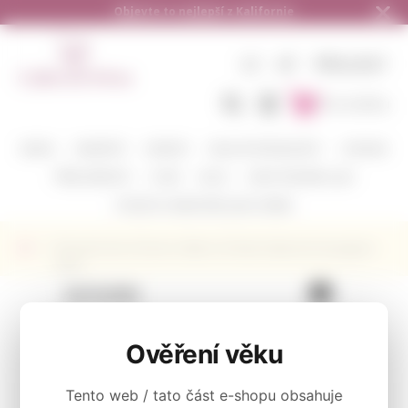
Doručení zdarma od 1.500,- do ČR a na Slov
CZ
KČ
PŘIHLÁSIT
Do košíku
BARVA
VINAŘSTVÍ
ODRŮDY
DEGUSTAČNÍ BALÍČKY
CORAVIN
PŘÍSLUŠENSTVÍ
O NÁS
BLOG
KAM POSÍLÁME A JAK
POŠLETE S NÁMI VÍNO JAKO DÁREK
Červené víno Chronic Cellars Sir Real Cabernet Sauvignon
2018
KATEGORIE
Červené
Ověření věku
Tento web / tato část e-shopu obsahuje