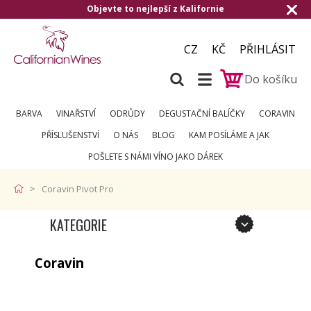
Objevte to nejlepší z Kalifornie
Do
CZ
KČ
PŘIHLÁSIT
Do košíku
BARVA
VINAŘSTVÍ
ODRŮDY
DEGUSTAČNÍ BALÍČKY
CORAVIN
PŘÍSLUŠENSTVÍ
O NÁS
BLOG
KAM POSÍLÁME A JAK
POŠLETE S NÁMI VÍNO JAKO DÁREK
Coravin Pivot Pro
KATEGORIE
Coravin