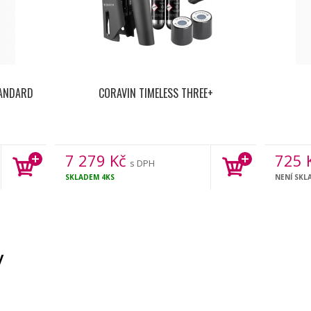
TANDARD
CORAVIN TIMELESS THREE+
7 279
Kč
725
s DPH
SKLADEM
4KS
NENÍ SKL
y