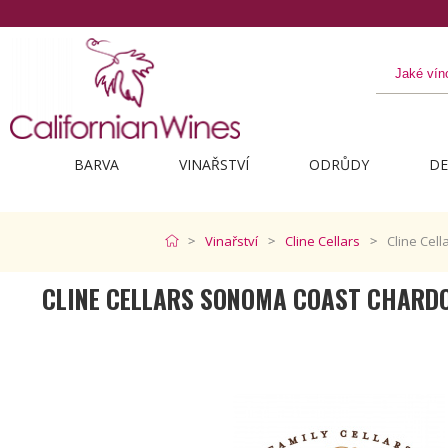
Objevte to nejlepší z Kalif
BARVA
VINAŘSTVÍ
ODRŮDY
DE
Vinařství
Cline Cellars
Cline Cel
CLINE CELLARS SONOMA COAST CHARD