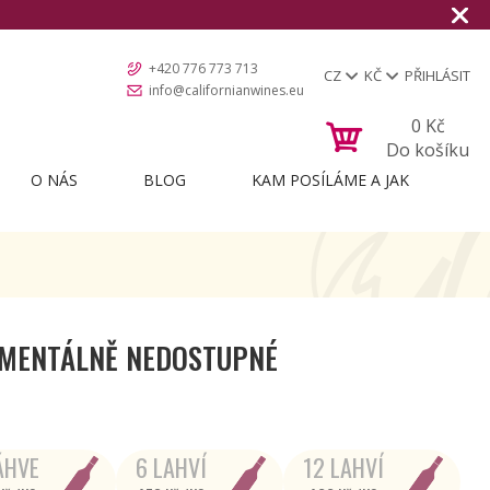
+420 776 773 713
CZ
KČ
PŘIHLÁSIT
info@californianwines.eu
0
Kč
Do košíku
O NÁS
BLOG
KAM POSÍLÁME A JAK
MENTÁLNĚ NEDOSTUPNÉ
ÁHVE
6 LAHVÍ
12 LAHVÍ