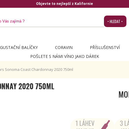
ornie
• HLEDAT •
GUSTAČNÍ BALÍČKY
CORAVIN
PŘÍSLUŠENSTVÍ
POŠLETE S NÁMI VÍNO JAKO DÁREK
lars Sonoma Coast Chardonnay 2020 750ml
ONNAY 2020 750ML
MO
1 LÁHEV
3 L