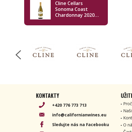
Cline Cellars
Sonoma Coast
Chardonnay 2020
750ml
KONTAKTY
UŽIT
Proč
+420 776 773 713
Naši
info@californianwines.eu
Kont
Sledujte nás na Facebooku
O ná
Čast