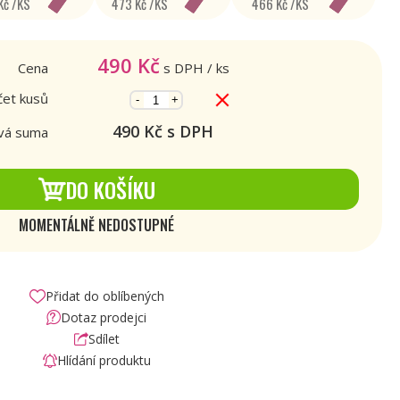
Kč /KS
473 Kč /KS
466 Kč /KS
490
Kč
Cena
s DPH
/ ks
et kusů
-
+
490
Kč s DPH
vá suma
DO KOŠÍKU
MOMENTÁLNĚ NEDOSTUPNÉ
Přidat do oblíbených
Dotaz prodejci
Sdílet
Hlídání produktu