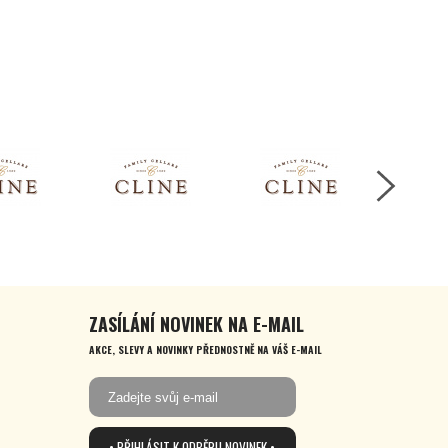
ZASÍLÁNÍ NOVINEK NA E-MAIL
AKCE, SLEVY A NOVINKY PŘEDNOSTNĚ NA VÁŠ E-MAIL
• PŘIHLÁSIT K ODBĚRU NOVINEK •