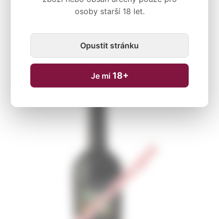
osoby starší 18 let.
Opustit stránku
18+
Je mi
Dočasně nedostupné