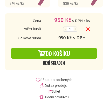
874 Kč /KS
836 Kč /KS
950
Kč
Cena
s DPH
/ ks
Počet kusů
-
+
950
Kč s DPH
Celková suma
DO KOŠÍKU
NENÍ SKLADEM
Přidat do oblíbených
Dotaz prodejci
Sdílet
Hlídání produktu