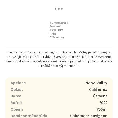
Cukernatost
Dochuť
Kyselinka
Tělo
Tříslovina
Tento ročník Cabernetu Sauvignon z Alexander Valley je rafinovaný s
okouzlující vůní černého rybízu, švestek a ostružin. Nádherně vyvážené
víno v tříslovinách a svižné kyselině, ideální pro každou příležitost, která
si žádá něco výjimečného.
Apelace
Napa Valley
Oblast
California
Barva
Červené
Ročník
2022
Objem
750ml
Dominantní odrůda
Cabernet Sauvignon