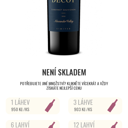
NENÍ SKLADEM
POTŘEBUJETE JINÉ MNOŽSTVÍ? KLIKNĚTE VÍCEKRÁT A VŽDY
ZÍSKÁTE NEJLEPŠÍ CENU
1 LÁHEV
3 LÁHVE
950 Kč /KS
903 Kč /KS
6 LAHVÍ
12 LAHVÍ