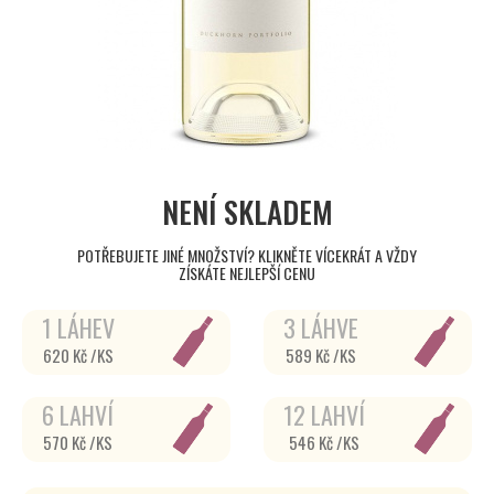
NENÍ SKLADEM
POTŘEBUJETE JINÉ MNOŽSTVÍ? KLIKNĚTE VÍCEKRÁT A VŽDY
ZÍSKÁTE NEJLEPŠÍ CENU
1 LÁHEV
3 LÁHVE
620 Kč /KS
589 Kč /KS
6 LAHVÍ
12 LAHVÍ
570 Kč /KS
546 Kč /KS