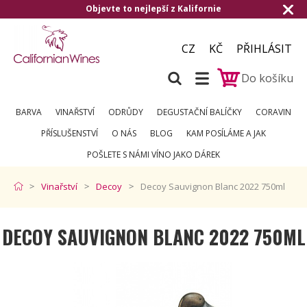
evte to nejlepší z Kalifornie
Doručení zda
CZ
KČ
PŘIHLÁSIT
Do košíku
BARVA
VINAŘSTVÍ
ODRŮDY
DEGUSTAČNÍ BALÍČKY
CORAVIN
PŘÍSLUŠENSTVÍ
O NÁS
BLOG
KAM POSÍLÁME A JAK
POŠLETE S NÁMI VÍNO JAKO DÁREK
Vinařství
Decoy
Decoy Sauvignon Blanc 2022 750ml
DECOY SAUVIGNON BLANC 2022 750ML