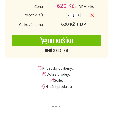
620
Kč
Cena
s DPH
/ ks
Počet kusů
-
+
620
Kč s DPH
Celková suma
DO KOŠÍKU
NENÍ SKLADEM
Přidat do oblíbených
Dotaz prodejci
Sdílet
Hlídání produktu