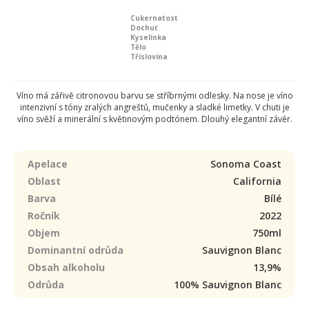
Cukernatost
Dochuť
Kyselinka
Tělo
Tříslovina
Víno má zářivě citronovou barvu se stříbrnými odlesky. Na nose je víno
intenzivní s tóny zralých angreštů, mučenky a sladké limetky. V chuti je
víno svěží a minerální s květinovým podtónem. Dlouhý elegantní závěr.
Apelace
Sonoma Coast
Oblast
California
Barva
Bílé
Ročník
2022
Objem
750ml
Dominantní odrůda
Sauvignon Blanc
Obsah alkoholu
13,9%
Odrůda
100% Sauvignon Blanc