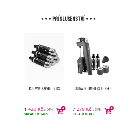
• • • PŘÍSLUŠENSTVÍ • • •
CORAVIN KAPSLE - 6 KS
CORAVIN TIMELESS THREE+
1 430
Kč
7 279
Kč
s DPH
s DPH
SKLADEM
34KS
SKLADEM
4KS