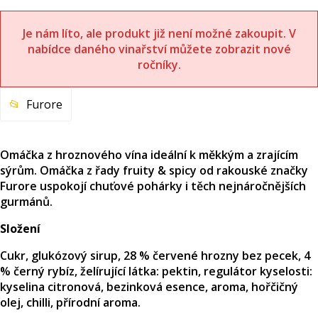
Je nám líto, ale produkt již není možné zakoupit. V
nabídce daného vinařství můžete zobrazit nové
ročníky.
Furore
Omáčka z hroznového vína ideální k měkkým a zrajícím
sýrům. Omáčka z řady fruity & spicy od rakouské značky
Furore uspokojí chuťové pohárky i těch nejnáročnějších
gurmánů.
Složení
Cukr, glukózový sirup, 28 % červené hrozny bez pecek, 4
% černý rybíz, želírující látka: pektin, regulátor kyselosti:
kyselina citronová, bezinková esence, aroma, hořčičný
olej, chilli, přírodní aroma.