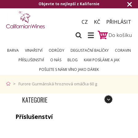
Objevte to nejlepší z Kalifornie
CZ
KČ
PŘIHLÁSIT
Do košíku
BARVA
VINAŘSTVÍ
ODRŮDY
DEGUSTAČNÍ BALÍČKY
CORAVIN
PŘÍSLUŠENSTVÍ
O NÁS
BLOG
KAM POSÍLÁME A JAK
POŠLETE S NÁMI VÍNO JAKO DÁREK
Furore Gurmánská hroznová omáčka 60 g
KATEGORIE
Příslušenství