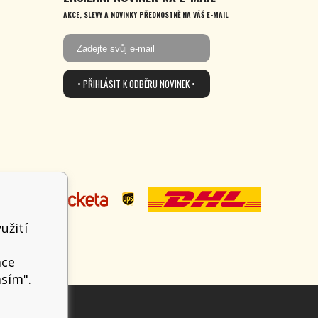
AKCE, SLEVY A NOVINKY PŘEDNOSTNĚ NA VÁŠ E-MAIL
• PŘIHLÁSIT K ODBĚRU NOVINEK •
užití
t
ace
asím".