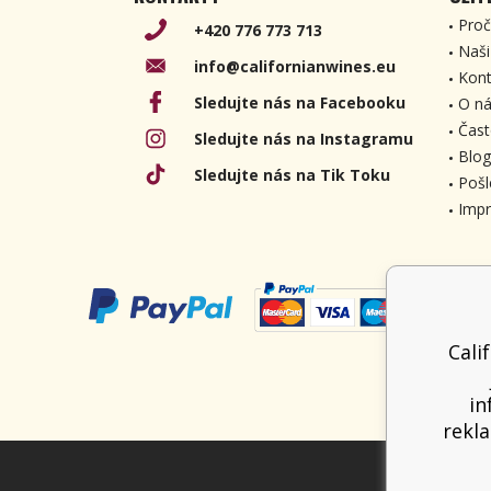
Proč
+420 776 773 713
Naši
info@californianwines.eu
Kont
Sledujte nás na Facebooku
O ná
Čast
Sledujte nás na Instagramu
Blog
Sledujte nás na Tik Toku
Pošl
Imp
Cali
in
rekla