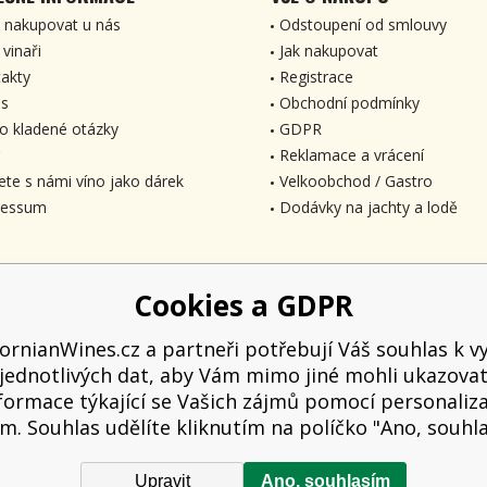
 nakupovat u nás
Odstoupení od smlouvy
 vinaři
Jak nakupovat
akty
Registrace
s
Obchodní podmínky
o kladené otázky
GDPR
Reklamace a vrácení
ete s námi víno jako dárek
Velkoobchod / Gastro
ressum
Dodávky na jachty a lodě
Cookies a GDPR
fornianWines.cz a partneři potřebují Váš souhlas k vy
jednotlivých dat, aby Vám mimo jiné mohli ukazova
formace týkající se Vašich zájmů pomocí personaliz
m. Souhlas udělíte kliknutím na políčko "Ano, souhl
Upravit
Ano, souhlasím