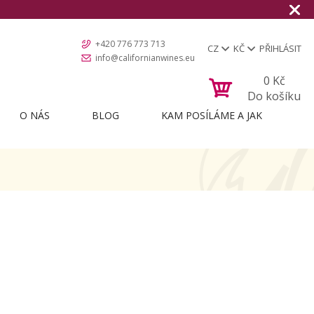
+420 776 773 713
CZ
KČ
PŘIHLÁSIT
info@californianwines.eu
0
Kč
Do košíku
O NÁS
BLOG
KAM POSÍLÁME A JAK