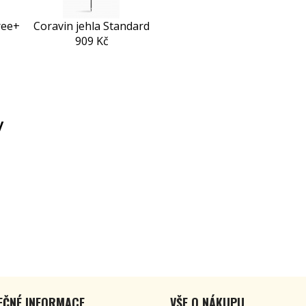
ree+
Coravin jehla Standard
909 Kč
y
EČNÉ INFORMACE
VŠE O NÁKUPU