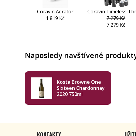
Coravin Aerator
Coravin Timeless Th
1 819 Kč
7 279 Kč
7 279 Kč
Naposledy navštívené produkt
Kosta Browne One
Sixteen Chardonnay
2020 750ml
KONTAKTY
UŽIT