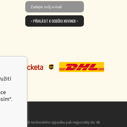
• PŘIHLÁSIT K ODBĚRU NOVINEK •
užití
t
ace
asím".
aně online; v případě technického výpadku pak nejpozději do 48