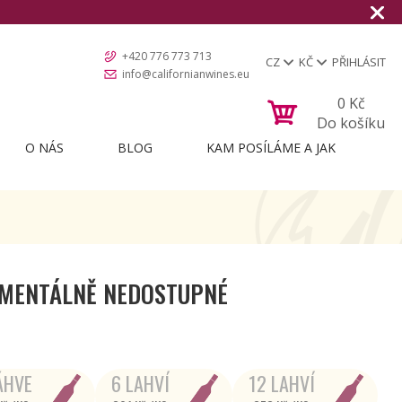
+420 776 773 713
CZ
KČ
PŘIHLÁSIT
info@californianwines.eu
0
Kč
Do košíku
O NÁS
BLOG
KAM POSÍLÁME A JAK
MENTÁLNĚ NEDOSTUPNÉ
ÁHVE
6 LAHVÍ
12 LAHVÍ