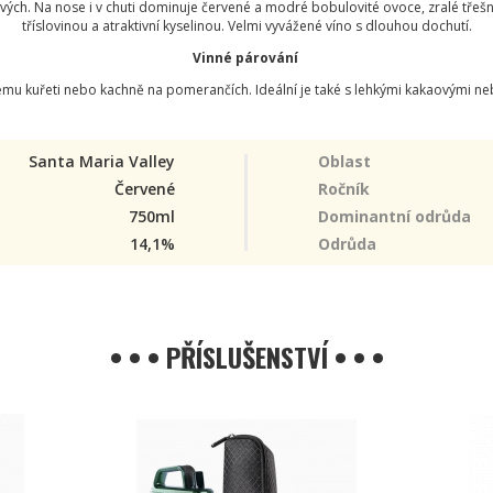
h. Na nose i v chuti dominuje červené a modré bobulovité ovoce, zralé třešně, 
tříslovinou a atraktivní kyselinou. Velmi vyvážené víno s dlouhou dochutí.
Vinné párování
mu kuřeti nebo kachně na pomerančích. Ideální je také s lehkými kakaovými n
Santa Maria Valley
Oblast
Červené
Ročník
750ml
Dominantní odrůda
14,1%
Odrůda
• • • PŘÍSLUŠENSTVÍ • • •