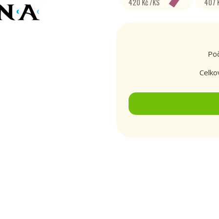
420 Kč /KS
407 
Poč
Celko