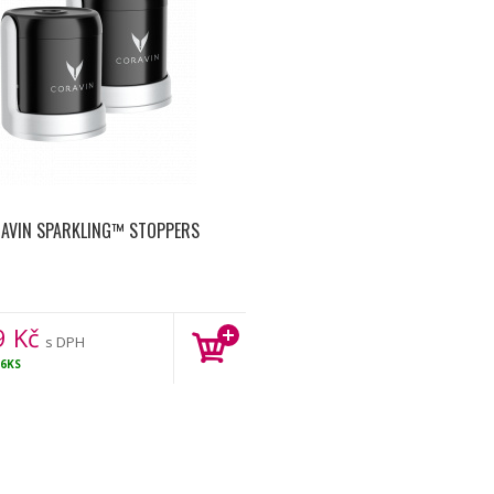
AVIN SPARKLING™ STOPPERS
9
Kč
s DPH
6KS