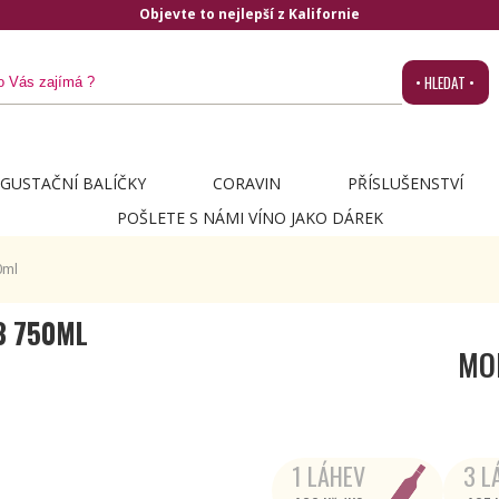
• HLEDAT •
GUSTAČNÍ BALÍČKY
CORAVIN
PŘÍSLUŠENSTVÍ
POŠLETE S NÁMI VÍNO JAKO DÁREK
0ml
3 750ML
MO
1 LÁHEV
3 L