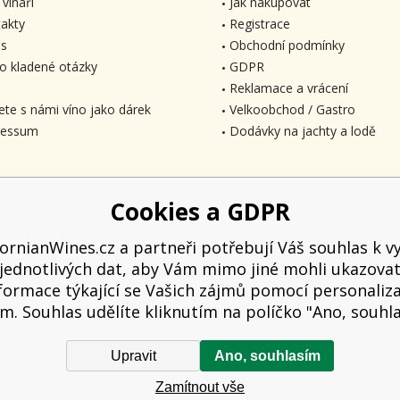
 vinaři
Jak nakupovat
akty
Registrace
s
Obchodní podmínky
o kladené otázky
GDPR
Reklamace a vrácení
ete s námi víno jako dárek
Velkoobchod / Gastro
ressum
Dodávky na jachty a lodě
Cookies a GDPR
fornianWines.cz a partneři potřebují Váš souhlas k vy
jednotlivých dat, aby Vám mimo jiné mohli ukazova
formace týkající se Vašich zájmů pomocí personaliz
m. Souhlas udělíte kliknutím na políčko "Ano, souhl
Upravit
Ano, souhlasím
 kupujícímu účtenku. Zároveň je povinen zaevidovat přijatou tržbu u správce d
Zamítnout vše