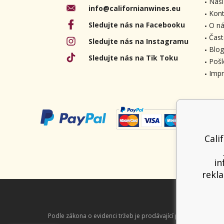
Naši
info@californianwines.eu
Kont
Sledujte nás na Facebooku
O ná
Čast
Sledujte nás na Instagramu
Blog
Sledujte nás na Tik Toku
Pošl
Imp
Cali
in
rekla
Podle zákona o evidenci tržeb je prodávající povinen vystavit