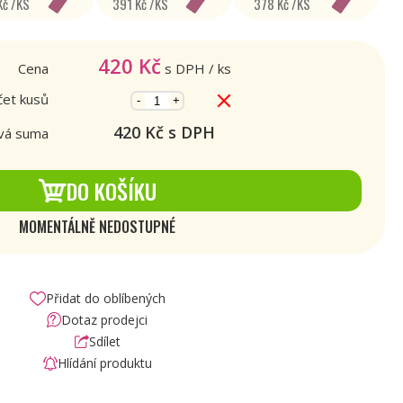
Kč /KS
391 Kč /KS
378 Kč /KS
420
Kč
Cena
s DPH
/ ks
et kusů
-
+
420
Kč s DPH
vá suma
DO KOŠÍKU
MOMENTÁLNĚ NEDOSTUPNÉ
Přidat do oblíbených
Dotaz prodejci
Sdílet
Hlídání produktu