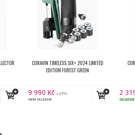
LLECTOR
CORAVIN TIMELESS SIX+ 2024 LIMITED
COR
EDITION FOREST GREEN
9 990
Kč
2 31
s DPH
NENÍ SKLADEM
SKLADEM
y