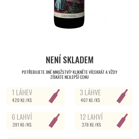
NENÍ SKLADEM
POTŘEBUJETE JINÉ MNOŽSTVÍ? KLIKNĚTE VÍCEKRÁT A VŽDY
ZÍSKÁTE NEJLEPŠÍ CENU
1 LÁHEV
3 LÁHVE
420 Kč /KS
407 Kč /KS
6 LAHVÍ
12 LAHVÍ
391 Kč /KS
378 Kč /KS