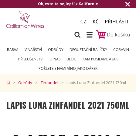
evte to nejlepší z Kalifornie
Doručení zda
CZ
KČ
PŘIHLÁSIT
Do košíku
BARVA
VINAŘSTVÍ
ODRŮDY
DEGUSTAČNÍ BALÍČKY
CORAVIN
PŘÍSLUŠENSTVÍ
O NÁS
BLOG
KAM POSÍLÁME A JAK
POŠLETE S NÁMI VÍNO JAKO DÁREK
Odrůdy
Zinfandel
Lapis Luna Zinfandel 2021 750ml
LAPIS LUNA ZINFANDEL 2021 750ML