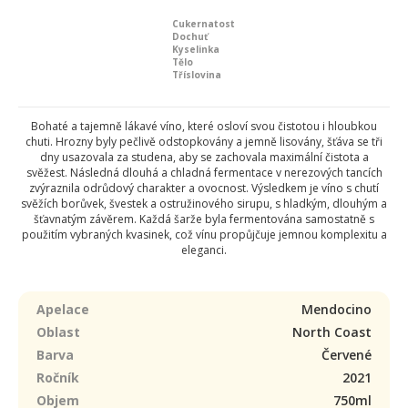
Cukernatost
Dochuť
Kyselinka
Tělo
Tříslovina
Bohaté a tajemně lákavé víno, které osloví svou čistotou i hloubkou
chuti. Hrozny byly pečlivě odstopkovány a jemně lisovány, šťáva se tři
dny usazovala za studena, aby se zachovala maximální čistota a
svěžest. Následná dlouhá a chladná fermentace v nerezových tancích
zvýraznila odrůdový charakter a ovocnost. Výsledkem je víno s chutí
svěžích borůvek, švestek a ostružinového sirupu, s hladkým, dlouhým a
šťavnatým závěrem. Každá šarže byla fermentována samostatně s
použitím vybraných kvasinek, což vínu propůjčuje jemnou komplexitu a
eleganci.
Apelace
Mendocino
Oblast
North Coast
Barva
Červené
Ročník
2021
Objem
750ml