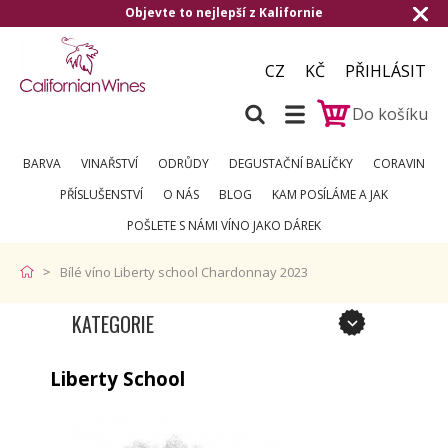
Objevte to nejlepší z Kalifornie
CZ
KČ
PŘIHLÁSIT
Do košíku
BARVA
VINAŘSTVÍ
ODRŮDY
DEGUSTAČNÍ BALÍČKY
CORAVIN
PŘÍSLUŠENSTVÍ
O NÁS
BLOG
KAM POSÍLÁME A JAK
POŠLETE S NÁMI VÍNO JAKO DÁREK
Bílé víno Liberty school Chardonnay 2023
KATEGORIE
Liberty School