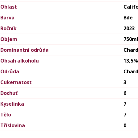
Oblast
Calif
Barva
Bílé
Ročník
2023
Objem
750m
Dominantní odrůda
Char
Obsah alkoholu
13,5%
Odrůda
Char
Cukernatost
3
Dochuť
6
Kyselinka
7
Tělo
7
Tříslovina
0