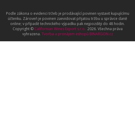
Podle zákona o evidenci tržeb je prodávající povinen vystavit kupujícímu
účtenku. Zároveň je povinen zaevidovat přijatou tržbu u správce daně
online; v případě technického výpadku pak nejpozději do 48 hodin.
Copyright ©
Californian Wines Export s.r.o.
2026. Všechna práva
vyhrazena.
Tvorba a pronájem eshopů
BINARGON.cz