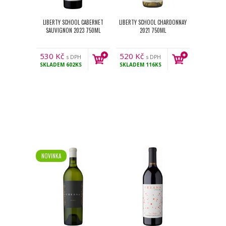
LIBERTY SCHOOL CABERNET
LIBERTY SCHOOL CHARDONNAY
SAUVIGNON 2023 750ML
2021 750ML
530
Kč
520
Kč
s DPH
s DPH
SKLADEM
602KS
SKLADEM
116KS
NOVINKA