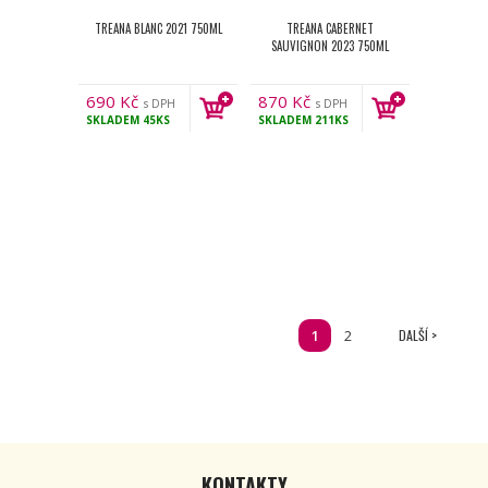
TREANA BLANC 2021 750ML
TREANA CABERNET
SAUVIGNON 2023 750ML
690
Kč
870
Kč
s DPH
s DPH
SKLADEM
45KS
SKLADEM
211KS
1
2
DALŠÍ >
KONTAKTY