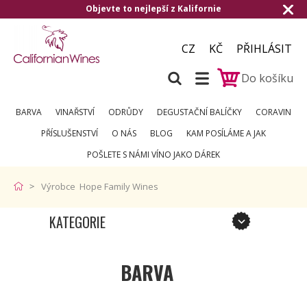
Objevte to nejlepší z Kalifornie
Doručen
CZ
KČ
PŘIHLÁSIT
Do košíku
BARVA
VINAŘSTVÍ
ODRŮDY
DEGUSTAČNÍ BALÍČKY
CORAVIN
PŘÍSLUŠENSTVÍ
O NÁS
BLOG
KAM POSÍLÁME A JAK
POŠLETE S NÁMI VÍNO JAKO DÁREK
Výrobce Hope Family Wines
KATEGORIE
BARVA