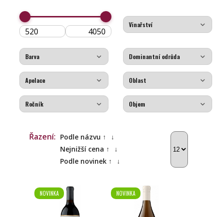
Řazení:
Podle názvu ↑
↓
Nejnižší cena ↑
↓
Podle novinek ↑
↓
NOVINKA
NOVINKA