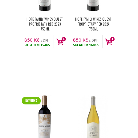
HOPE FAMILY WINES QUEST
HOPE FAMILY WINES QUEST
PROPRIETARY RED 2023
PROPRIETARY RED 2024
750ML
750ML
850
Kč
850
Kč
s DPH
s DPH
SKLADEM
154KS
SKLADEM
168KS
NOVINKA