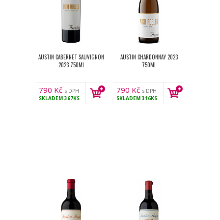
AUSTIN CABERNET SAUVIGNON
AUSTIN CHARDONNAY 2023
2023 750ML
750ML
790
Kč
790
Kč
s DPH
s DPH
SKLADEM
367KS
SKLADEM
316KS