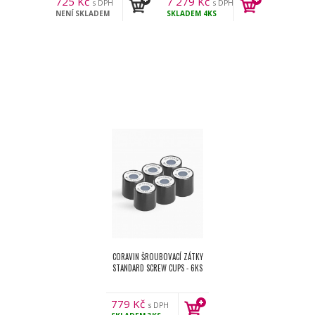
725
Kč
7 279
Kč
s DPH
s DPH
NENÍ SKLADEM
SKLADEM
4KS
CORAVIN ŠROUBOVACÍ ZÁTKY
STANDARD SCREW CUPS - 6KS
779
Kč
s DPH