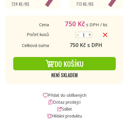
724 Kč /KS
713 Kč /KS
750
Kč
Cena
s DPH
/ ks
Počet kusů
-
+
750
Kč s DPH
Celková suma
DO KOŠÍKU
NENÍ SKLADEM
Přidat do oblíbených
Dotaz prodejci
Sdílet
Hlídání produktu