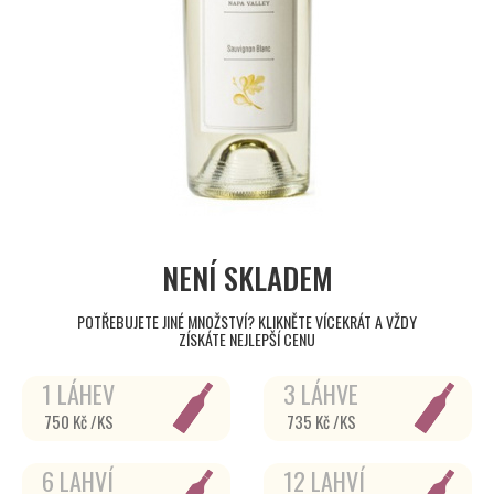
NENÍ SKLADEM
POTŘEBUJETE JINÉ MNOŽSTVÍ? KLIKNĚTE VÍCEKRÁT A VŽDY
ZÍSKÁTE NEJLEPŠÍ CENU
1 LÁHEV
3 LÁHVE
750 Kč /KS
735 Kč /KS
6 LAHVÍ
12 LAHVÍ