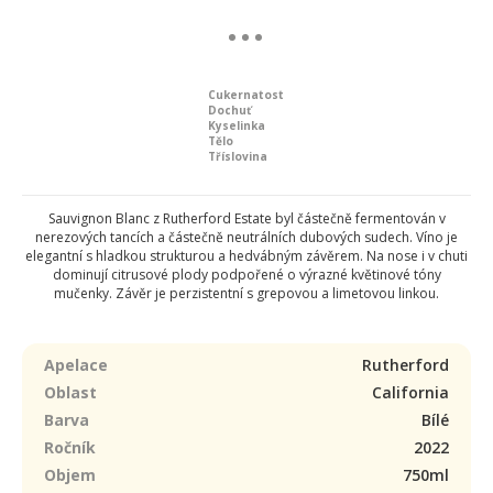
Cukernatost
Dochuť
Kyselinka
Tělo
Tříslovina
Sauvignon Blanc z Rutherford Estate byl částečně fermentován v
nerezových tancích a částečně neutrálních dubových sudech. Víno je
elegantní s hladkou strukturou a hedvábným závěrem. Na nose i v chuti
dominují citrusové plody podpořené o výrazné květinové tóny
mučenky. Závěr je perzistentní s grepovou a limetovou linkou.
Apelace
Rutherford
Oblast
California
Barva
Bílé
Ročník
2022
Objem
750ml