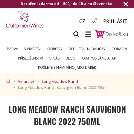
Doručení zdarma od 1.500,- do ČR a na Slovensko
CZ
KČ
PŘIHLÁSIT
Do košíku
BARVA
VINAŘSTVÍ
ODRŮDY
DEGUSTAČNÍ BALÍČKY
CORAVIN
PŘÍSLUŠENSTVÍ
O NÁS
BLOG
KAM POSÍLÁME A JAK
POŠLETE S NÁMI VÍNO JAKO DÁREK
Vinařství
Long Meadow Ranch
Long Meadow Ranch Sauvignon Blanc 2022 750ml
LONG MEADOW RANCH SAUVIGNON
BLANC 2022 750ML