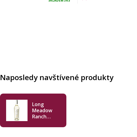
SKLADEM
3KS
Naposledy navštívené produkty
Long
Meadow
Ranch
Sauvignon
Blanc 2022
750ml