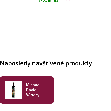
SKLADEM
15KS
Naposledy navštívené produkty
Michael
David
Winery
Freakshow
Zinfandel
2023 750ml