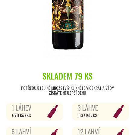
SKLADEM
79 KS
POTŘEBUJETE JINÉ MNOŽSTVÍ? KLIKNĚTE VÍCEKRÁT A VŽDY
ZÍSKÁTE NEJLEPŠÍ CENU
1 LÁHEV
3 LÁHVE
670 Kč /KS
637 Kč /KS
6 LAHVÍ
12 LAHVÍ