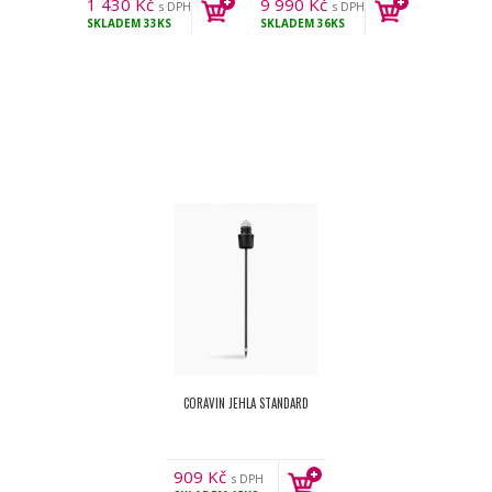
1 430
Kč
9 990
Kč
s DPH
s DPH
SKLADEM
33KS
SKLADEM
36KS
CORAVIN JEHLA STANDARD
909
Kč
s DPH