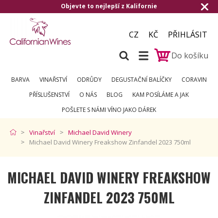
o nejlepší z Kalifornie
Doručení zdarma o
CZ
KČ
PŘIHLÁSIT
Do košíku
BARVA
VINAŘSTVÍ
ODRŮDY
DEGUSTAČNÍ BALÍČKY
CORAVIN
PŘÍSLUŠENSTVÍ
O NÁS
BLOG
KAM POSÍLÁME A JAK
POŠLETE S NÁMI VÍNO JAKO DÁREK
Vinařství
Michael David Winery
Michael David Winery Freakshow Zinfandel 2023 750ml
MICHAEL DAVID WINERY FREAKSHOW
ZINFANDEL 2023 750ML