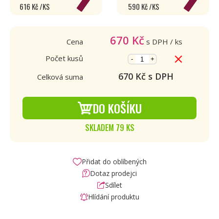
616 Kč /KS
590 Kč /KS
670
Kč
Cena
s DPH
/ ks
Počet kusů
-
+
670
Kč s DPH
Celková suma
DO KOŠÍKU
SKLADEM 79 KS
Přidat do oblíbených
Dotaz prodejci
Sdílet
Hlídání produktu