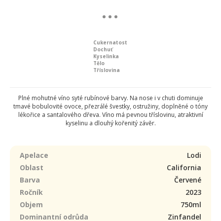
Cukernatost
Dochuť
Kyselinka
Tělo
Tříslovina
Plné mohutné víno syté rubínové barvy. Na nose i v chuti dominuje
tmavé bobulovité ovoce, přezrálé švestky, ostružiny, doplněné o tóny
lékořice a santalového dřeva. Víno má pevnou tříslovinu, atraktivní
kyselinu a dlouhý kořenitý závěr.
Apelace
Lodi
Oblast
California
Barva
Červené
Ročník
2023
Objem
750ml
Dominantní odrůda
Zinfandel