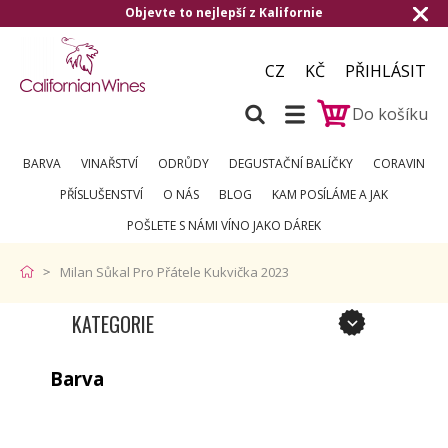
Objevte to nejlepší z Kalifornie
CZ
KČ
PŘIHLÁSIT
Do košíku
BARVA
VINAŘSTVÍ
ODRŮDY
DEGUSTAČNÍ BALÍČKY
CORAVIN
PŘÍSLUŠENSTVÍ
O NÁS
BLOG
KAM POSÍLÁME A JAK
POŠLETE S NÁMI VÍNO JAKO DÁREK
Milan Sůkal Pro Přátele Kukvička 2023
KATEGORIE
Barva