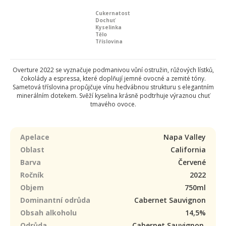
Cukernatost
Dochuť
Kyselinka
Tělo
Tříslovina
Overture 2022 se vyznačuje podmanivou vůní ostružin, růžových lístků,
čokolády a espressa, které doplňují jemné ovocné a zemité tóny.
Sametová tříslovina propůjčuje vínu hedvábnou strukturu s elegantním
minerálním dotekem. Svěží kyselina krásně podtrhuje výraznou chuť
tmavého ovoce.
Apelace
Napa Valley
Oblast
California
Barva
Červené
Ročník
2022
Objem
750ml
Dominantní odrůda
Cabernet Sauvignon
Obsah alkoholu
14,5%
Odrůda
Cabernet Sauvignon,