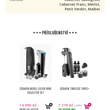
Cabernet Franc, Merlot,
Petit Verdot, Malbec
• • • PŘÍSLUŠENSTVÍ • • •
CORAVIN MODEL ELEVEN WINE
CORAVIN TIMELESS THREE+
COLLECTOR SET
14 990
Kč
7 279
Kč
s
s DPH
NENÍ SKLADEM
SKLADEM
4KS