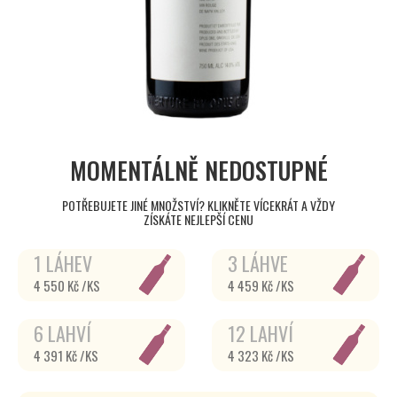
MOMENTÁLNĚ NEDOSTUPNÉ
POTŘEBUJETE JINÉ MNOŽSTVÍ? KLIKNĚTE VÍCEKRÁT A VŽDY
ZÍSKÁTE NEJLEPŠÍ CENU
1 LÁHEV
3 LÁHVE
4 550 Kč /KS
4 459 Kč /KS
6 LAHVÍ
12 LAHVÍ
4 391 Kč /KS
4 323 Kč /KS