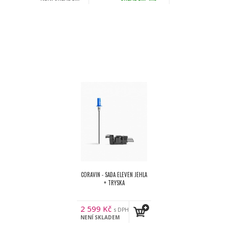
DPH
CORAVIN - SADA ELEVEN JEHLA
+ TRYSKA
2 599
Kč
s DPH
NENÍ SKLADEM