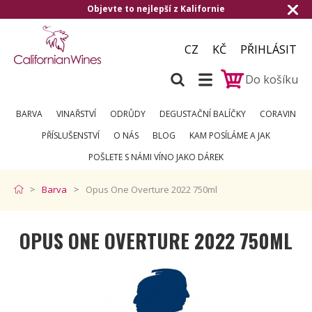
evte to nejlepší z Kalifornie
Doručení zda
CZ
KČ
PŘIHLÁSIT
Do košíku
BARVA
VINAŘSTVÍ
ODRŮDY
DEGUSTAČNÍ BALÍČKY
CORAVIN
PŘÍSLUŠENSTVÍ
O NÁS
BLOG
KAM POSÍLÁME A JAK
POŠLETE S NÁMI VÍNO JAKO DÁREK
Barva
Opus One Overture 2022 750ml
OPUS ONE OVERTURE 2022 750ML