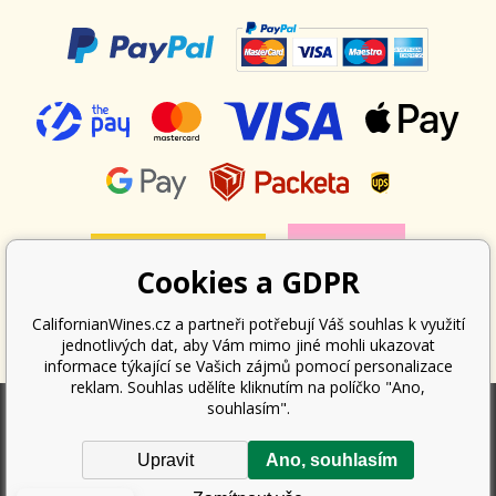
Cookies a GDPR
CalifornianWines.cz a partneři potřebují Váš souhlas k využití
jednotlivých dat, aby Vám mimo jiné mohli ukazovat
informace týkající se Vašich zájmů pomocí personalizace
reklam. Souhlas udělíte kliknutím na políčko "Ano,
souhlasím".
Podle zákona o evidenci tržeb je prodávající povinen vystavit kupujícímu
Upravit
Ano, souhlasím
účtenku. Zároveň je povinen zaevidovat přijatou tržbu u správce daně
online; v případě technického výpadku pak nejpozději do 48 hodin.