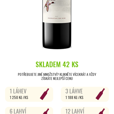
SKLADEM
42 KS
POTŘEBUJETE JINÉ MNOŽSTVÍ? KLIKNĚTE VÍCEKRÁT A VŽDY
ZÍSKÁTE NEJLEPŠÍ CENU
1 LÁHEV
3 LÁHVE
1 250 Kč /KS
1 188 Kč /KS
6 LAHVÍ
12 LAHVÍ