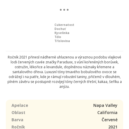
Cukernatost
Dochuť
Kyselinka
Tělo
Tříslovina
Ročník 2021 přinesl nádherně uhlazenou a výraznou podobu vlajkové
lodi červených cuvée značky Paraduxx, s vůní kořeněných borůvek,
ostružin, lékořice a levandule, doplněnou náznaky křemene a
santalového dřeva. Luxusní tóny tmavého bobulového ovoce se
odrážejí i na patře, kde je rámují robustní taniny, přičemž v dlouhém,
plném závěru se postupně rozvíjejí tóny černých třešní, kakaa, šeříku a
anýzu.
Apelace
Napa Valley
Oblast
California
Barva
Červené
Ročník
2021