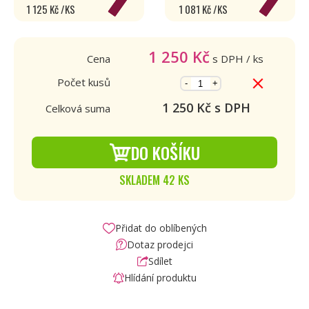
1 125 Kč /KS
1 081 Kč /KS
1 250
Kč
Cena
s DPH
/ ks
Počet kusů
-
+
1 250
Kč s DPH
Celková suma
DO KOŠÍKU
SKLADEM 42 KS
Přidat do oblíbených
Dotaz prodejci
Sdílet
Hlídání produktu