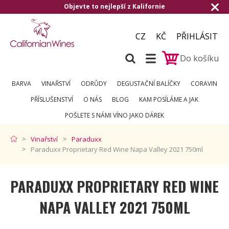
Objevte to nejlepší z Kalifornie
Do
CZ
KČ
PŘIHLÁSIT
Do košíku
BARVA
VINAŘSTVÍ
ODRŮDY
DEGUSTAČNÍ BALÍČKY
CORAVIN
PŘÍSLUŠENSTVÍ
O NÁS
BLOG
KAM POSÍLÁME A JAK
POŠLETE S NÁMI VÍNO JAKO DÁREK
Vinařství
Paraduxx
Paraduxx Proprietary Red Wine Napa Valley 2021 750ml
PARADUXX PROPRIETARY RED WINE
NAPA VALLEY 2021 750ML