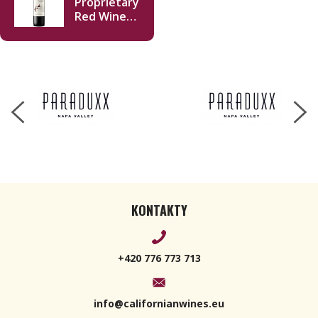
Proprietary
Red Wine
Napa Valley
2021 750ml
KONTAKTY
+420 776 773 713
info@californianwines.eu