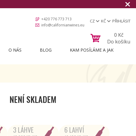
+420 776 773 713
CZ
KČ
PŘIHLÁSIT
info@californianwines.eu
0
Kč
Do košíku
O NÁS
BLOG
KAM POSÍLÁME A JAK
NENÍ SKLADEM
3 LÁHVE
6 LAHVÍ