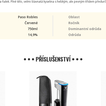
ialek. Plné tělo, velmi šťavnatá kyselina s hebkým, ale pevným tříslem předurču
Paso Robles
Oblast
Červené
Ročník
750ml
Dominantní odrůda
14,9%
Odrůda
• • • PŘÍSLUŠENSTVÍ • • •