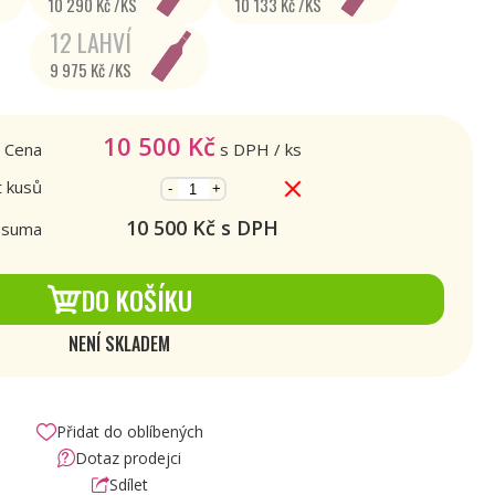
10 290 Kč /KS
10 133 Kč /KS
12 LAHVÍ
9 975 Kč /KS
10 500
Kč
Cena
s DPH
/ ks
 kusů
-
+
10 500
Kč s DPH
 suma
DO KOŠÍKU
NENÍ SKLADEM
Přidat do oblíbených
Dotaz prodejci
Sdílet