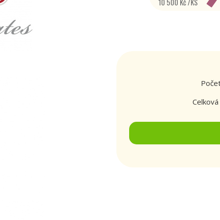
10 500 Kč /KS
Počet
Celková