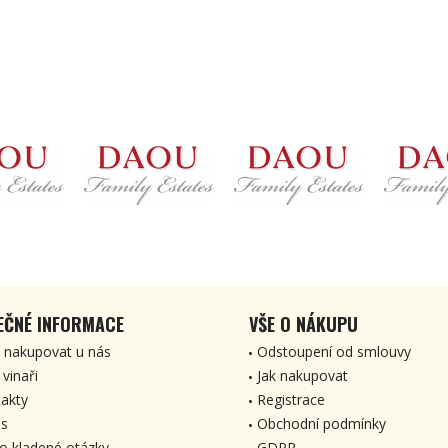
EČNÉ INFORMACE
VŠE O NÁKUPU
 nakupovat u nás
Odstoupení od smlouvy
 vinaři
Jak nakupovat
akty
Registrace
s
Obchodní podmínky
o kladené otázky
GDPR