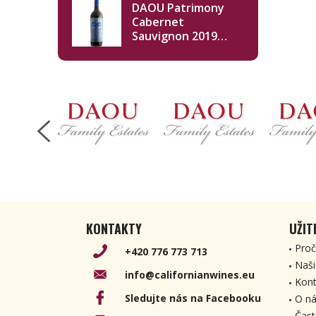
DAOU Patrimony
Cabernet
Sauvignon 2019
750ml
KONTAKTY
UŽIT
Proč
+420 776 773 713
Naši
info@californianwines.eu
Kont
Sledujte nás na Facebooku
O ná
Čast