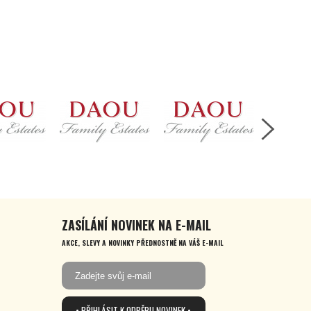
ZASÍLÁNÍ NOVINEK NA E-MAIL
AKCE, SLEVY A NOVINKY PŘEDNOSTNĚ NA VÁŠ E-MAIL
• PŘIHLÁSIT K ODBĚRU NOVINEK •