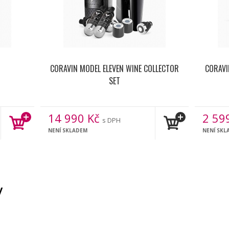
CORAVIN MODEL ELEVEN WINE COLLECTOR
CORAVI
SET
14 990
Kč
2 59
s DPH
NENÍ SKLADEM
NENÍ SKL
y