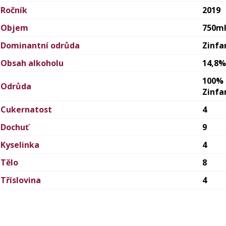
Ročník
2019
Objem
750m
Dominantní odrůda
Zinfa
Obsah alkoholu
14,8%
100%
Odrůda
Zinfa
Cukernatost
4
Dochuť
9
Kyselinka
4
Tělo
8
Tříslovina
4