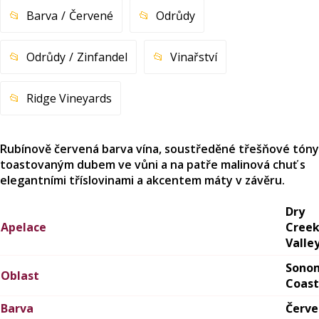
Barva
Červené
Odrůdy
Odrůdy
Zinfandel
Vinařství
Ridge Vineyards
Rubínově červená barva vína, soustředěné třešňové tóny
toastovaným dubem ve vůni a na patře malinová chuť s
elegantními tříslovinami a akcentem máty v závěru.
Dry
Apelace
Cree
Valle
Sono
Oblast
Coast
Barva
Červ