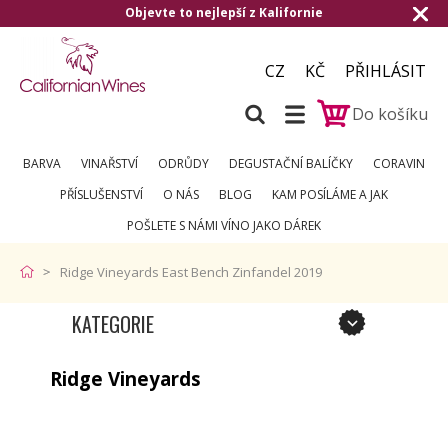
Objevte to nejlepší z Kalifornie
CZ
KČ
PŘIHLÁSIT
Do košíku
BARVA
VINAŘSTVÍ
ODRŮDY
DEGUSTAČNÍ BALÍČKY
CORAVIN
PŘÍSLUŠENSTVÍ
O NÁS
BLOG
KAM POSÍLÁME A JAK
POŠLETE S NÁMI VÍNO JAKO DÁREK
Ridge Vineyards East Bench Zinfandel 2019
KATEGORIE
Ridge Vineyards