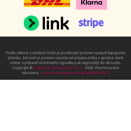
Podle zákona o evidenci tržeb je prodávající povinen vystavit kupujícímu
účtenku. Zároveň je povinen zaevidovat přijatou tržbu u správce daně
online; v případě technického výpadku pak nejpozději do 48 hodin.
Copyright ©
Californian Wines Export s.r.o.
2026. Všechna práva
vyhrazena.
Tvorba a pronájem eshopů
BINARGON.cz