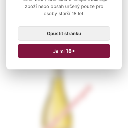
zboží nebo obsah určený pouze pro
osoby starší 18 let.
Opustit stránku
18+
Je mi
Dočasně nedostupné