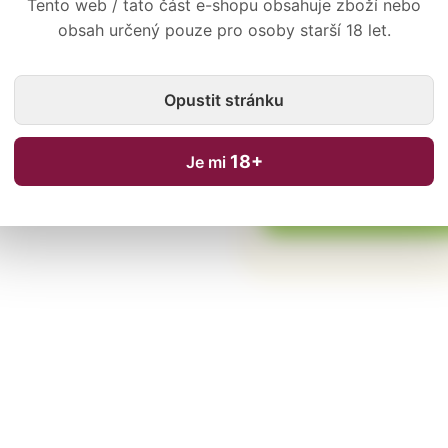
650 Kč /KS
637 
Tento web / tato část e-shopu obsahuje zboží nebo
obsah určený pouze pro osoby starší 18 let.
Opustit stránku
Poč
Celko
18+
Je mi