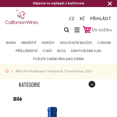
Objevte to nejlepší z Kalifornie
CZ
KČ
PŘIHLÁSIT
Do košíku
BARVA
VINAŘSTVÍ
ODRŮDY
DEGUSTAČNÍ BALÍČKY
CORAVIN
PŘÍSLUŠENSTVÍ
O NÁS
BLOG
KAM POSÍLÁME A JAK
POŠLETE S NÁMI VÍNO JAKO DÁREK
Bílé víno Rombauer Vineyards Chardonnay 2021
KATEGORIE
Bílé