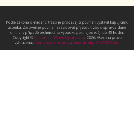
Podle zákona o evidenci tržeb je prodávající povinen vystavit kupujícímu
účtenku. Zároveň je povinen zaevidovat přijatou tržbu u správce daně
online; v případě technického výpadku pak nejpozději do 48 hodin.
Copyright ©
Californian Wines Export s.r.o.
2026. Všechna práva
vyhrazena.
Internetové obchody
a
www stránky
:
BINARGON.cz