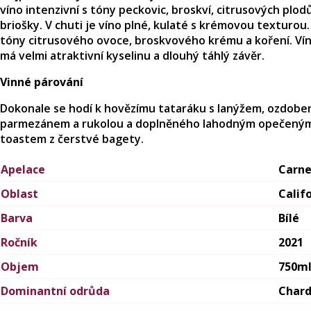
víno intenzivní s tóny peckovic, broskví, citrusových plod
briošky. V chuti je víno plné, kulaté s krémovou texturou
tóny citrusového ovoce, broskvového krému a koření. Ví
má velmi atraktivní kyselinu a dlouhý táhlý závěr.
Vinné párování
Dokonale se hodí k hovězímu tataráku s lanýžem, ozdob
parmezánem a rukolou a doplněného lahodným opečený
toastem z čerstvé bagety.
Apelace
Carne
Oblast
Calif
Barva
Bílé
Ročník
2021
Objem
750m
Dominantní odrůda
Char