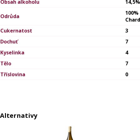
Obsah alkoholu
14,5%
100%
Odrůda
Char
Cukernatost
3
Dochuť
7
Kyselinka
4
Tělo
7
Tříslovina
0
Alternativy