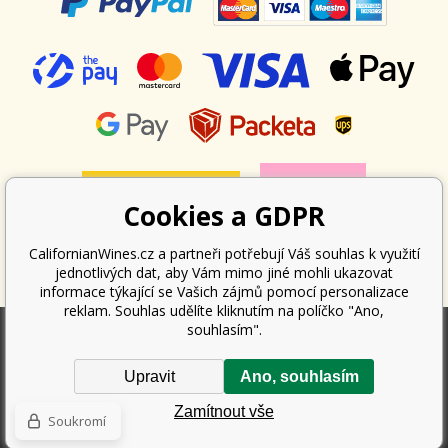
Cookies a GDPR
CalifornianWines.cz a partneři potřebují Váš souhlas k využití
jednotlivých dat, aby Vám mimo jiné mohli ukazovat
informace týkající se Vašich zájmů pomocí personalizace
reklam. Souhlas udělíte kliknutím na políčko "Ano,
souhlasím".
Podle zákona o evidenci tržeb je prodávající povinen vystavit kupujícímu
Upravit
Ano, souhlasím
účtenku. Zároveň je povinen zaevidovat přijatou tržbu u správce daně
online; v případě technického výpadku pak nejpozději do 48 hodin.
Zamítnout vše
Copyright ©
Californian Wines Export s.r.o.
2026. Všechna práva
Soukromí
vyhrazena.
Internetové obchody
a
www stránky
:
BINARGON.cz