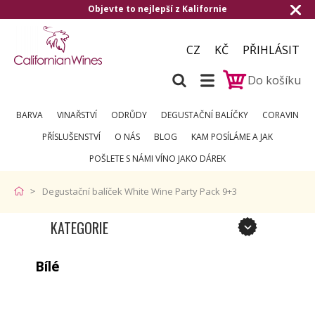
Objevte to nejlepší z Kalifornie
CZ
KČ
PŘIHLÁSIT
Do košíku
BARVA
VINAŘSTVÍ
ODRŮDY
DEGUSTAČNÍ BALÍČKY
CORAVIN
PŘÍSLUŠENSTVÍ
O NÁS
BLOG
KAM POSÍLÁME A JAK
POŠLETE S NÁMI VÍNO JAKO DÁREK
Degustační balíček White Wine Party Pack 9+3
KATEGORIE
Bílé