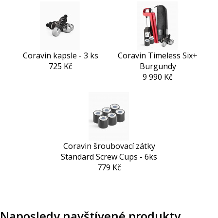
Coravin kapsle - 3 ks
Coravin Timeless Six+
725 Kč
Burgundy
9 990 Kč
Coravin šroubovací zátky
Standard Screw Cups - 6ks
779 Kč
Naposledy navštívené produkty