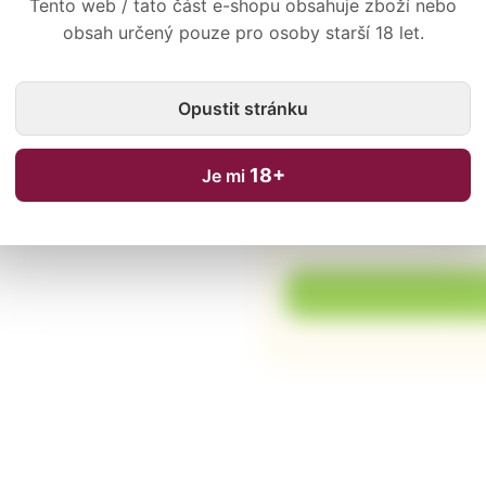
4 100 Kč /KS
Tento web / tato část e-shopu obsahuje zboží nebo
obsah určený pouze pro osoby starší 18 let.
Opustit stránku
18+
Je mi
Poče
Celkov