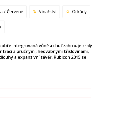
va
Červené
Vinařství
Odrůdy
k
dobře integrovaná vůně a chuť zahrnuje zralý
entrací a pružnými, hedvábnými tříslovinami,
louhý a expanzivní závěr. Rubicon 2015 se