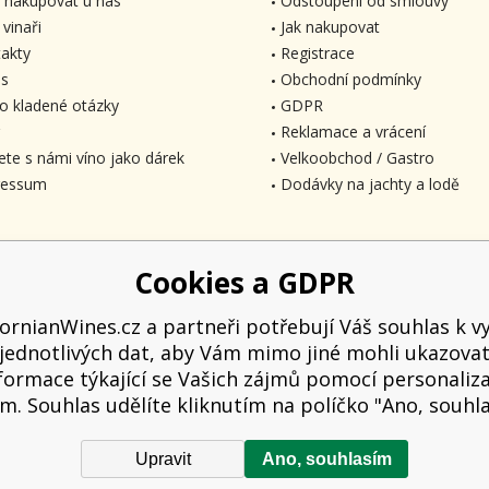
 nakupovat u nás
Odstoupení od smlouvy
 vinaři
Jak nakupovat
akty
Registrace
s
Obchodní podmínky
o kladené otázky
GDPR
Reklamace a vrácení
ete s námi víno jako dárek
Velkoobchod / Gastro
ressum
Dodávky na jachty a lodě
Cookies a GDPR
fornianWines.cz a partneři potřebují Váš souhlas k vy
jednotlivých dat, aby Vám mimo jiné mohli ukazova
formace týkající se Vašich zájmů pomocí personaliz
m. Souhlas udělíte kliknutím na políčko "Ano, souhl
Upravit
Ano, souhlasím