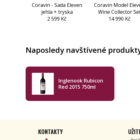
Coravin - Sada Eleven
Coravin Model Elev
jehla + tryska
Wine Collector Se
2 599 Kč
14 990 Kč
Naposledy navštívené produkt
Inglenook Rubicon
Red 2015 750ml
KONTAKTY
UŽIT