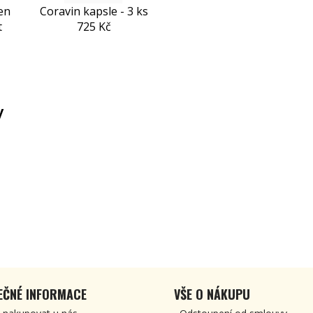
en
Coravin kapsle - 3 ks
t
725 Kč
y
EČNÉ INFORMACE
VŠE O NÁKUPU