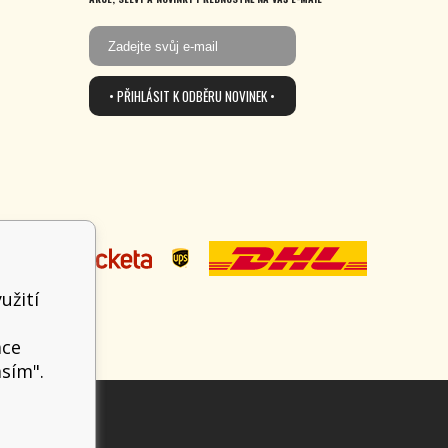
• PŘIHLÁSIT K ODBĚRU NOVINEK •
užití
t
ace
asím".