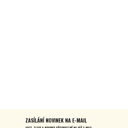
ZASÍLÁNÍ NOVINEK NA E-MAIL
AKCE, SLEVY A NOVINKY PŘEDNOSTNĚ NA VÁŠ E-MAIL