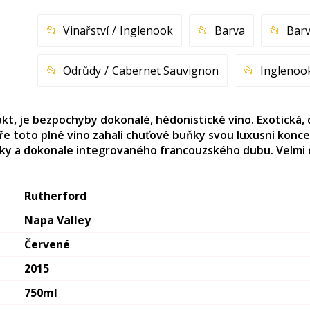
Vinařství
Inglenook
Barva
Bar
Odrůdy
Cabernet Sauvignon
Inglenoo
kt, je bezpochyby dokonalé, hédonistické víno. Exotická, 
patře toto plné víno zahalí chuťové buňky svou luxusní konc
ky a dokonale integrovaného francouzského dubu. Velmi d
Rutherford
Napa Valley
Červené
2015
750ml