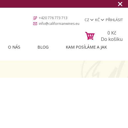
+420 776 773 713
CZ
KČ
PŘIHLÁSIT
info@californianwines.eu
0
Kč
Do košíku
O NÁS
BLOG
KAM POSÍLÁME A JAK