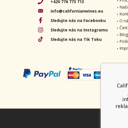
Proč
+420 776 773 713
Naši
info@californianwines.eu
Kont
Sledujte nás na Facebooku
O ná
Čast
Sledujte nás na Instagramu
Blog
Sledujte nás na Tik Toku
Pošl
Imp
Cali
in
rekla